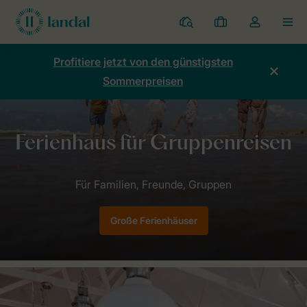
Ferienparks
Meine
Dropdown-
MEN
Buchungen
Menü
meines
Profitiere jetzt von den günstigsten
Kontos
Sommerpreisen
öffnen
Home
Unterkünfte
Große/Gruppen-Ferienhäuser
Große Ferienhäuser