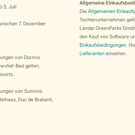
Allgemeine Einkaufsbed
 3. Juli
Die
Allgemeinen Einkauf
Tochterunternehmen gelte
zwischen 7. Dezember
Landal GreenParks GmbH 
den Kauf von Software u
Einkaufsbedingungen
. H
Lieferanten
einsehen.
gungen von Dormio
uwvliet-Bad gelten.
esorts
ngungen von Summio
Heihaas, Duc de Brabant,