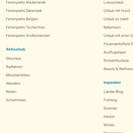
Ferienparks Niederlande
Luxusurlaub
Ferienparks Dänemark
Urlaub mit Hund
Ferienparks Belgien
Urlaub zu zweit
Ferienparks Tschechien
Babymoon
Ferienparks Großbritannien
Urlaub mit einer 
Feuerwerksfreie P
Aktivurlaub
Ausflugstipps
Skiurlaub
Romantikurlaub
Radfahren
Beauty & Wellnes
Mountainbiken
Inspiration
Wandern
Reiten
Landal-Blog
Schwimmen
Frühling
Sommer
Herbst
Winter