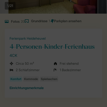
1/21
Grundrisse
1
Fotos
20
Ferienpark Heideheuvel
4-Personen-Kinder-Ferienhaus
4CK
Circa 50 m²
Frei stehend
2 Schlafzimmer
1 Badezimmer
Einrichtungsmerkmale