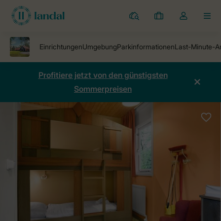
Ferienparks
Meine
Dropdown-
MEN
Buchungen
Menü
meines
Kontos
öffnen
Profitiere jetzt von den günstigsten
Sommerpreisen