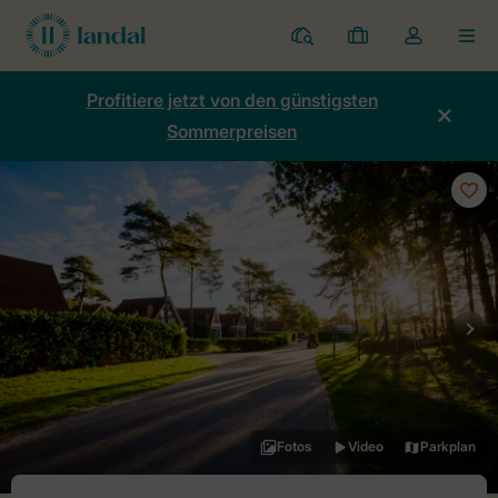
Ferienparks
Meine
Dropdown-
MEN
Buchungen
Menü
meines
Profitiere jetzt von den günstigsten
Kontos
Sommerpreisen
öffnen