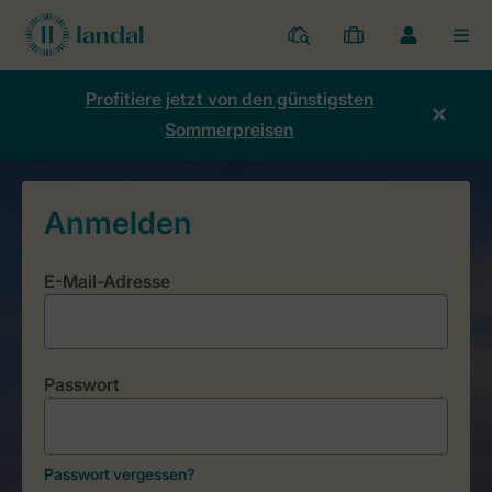
Ferienparks
Meine
Dropdown-
MEN
Buchungen
Menü
meines
Profitiere jetzt von den günstigsten
Kontos
Sommerpreisen
öffnen
E-Mail-Adresse
Passwort