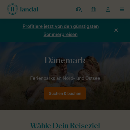
Ferienparks
Meine
Dropdown-
MEN
Buchungen
Menü
meines
Profitiere jetzt von den günstigsten
Kontos
Sommerpreisen
öffnen
Home
Länder
Dänemark
Suchen & buchen
Wähle Dein Reiseziel