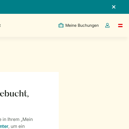
t
Meine Buchungen
Switc
Dropdown-Me