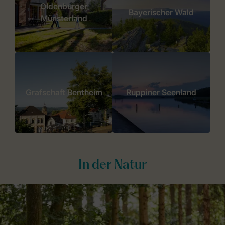
Oldenburger
Bayerischer Wald
Münsterland
Grafschaft Bentheim
Ruppiner Seenland
In der Natur