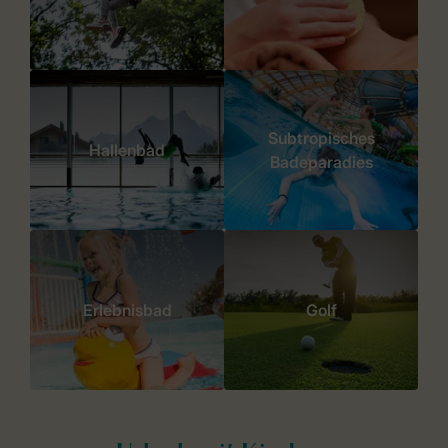
Subtropisches
Hallenbad
Badeparadies
Erlebnisbad
Golf