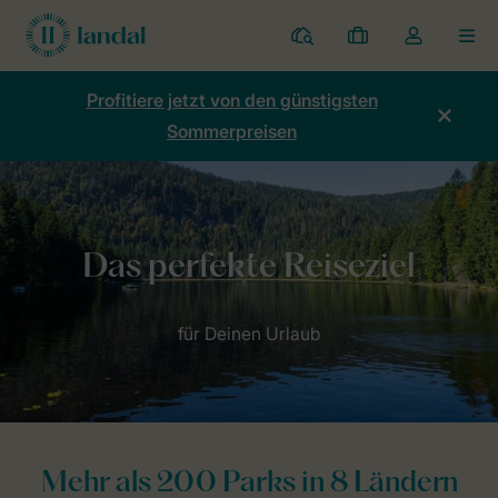
Ferienparks
Meine
Dropdown-
MEN
Buchungen
Menü
meines
Profitiere jetzt von den günstigsten
Kontos
Sommerpreisen
öffnen
Mehr als 200 Parks in 8 Ländern