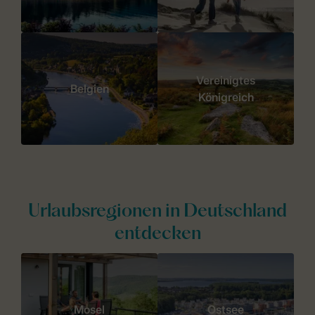
Vereinigtes
Belgien
Königreich
Urlaubsregionen in Deutschland
entdecken
Mosel
Ostsee