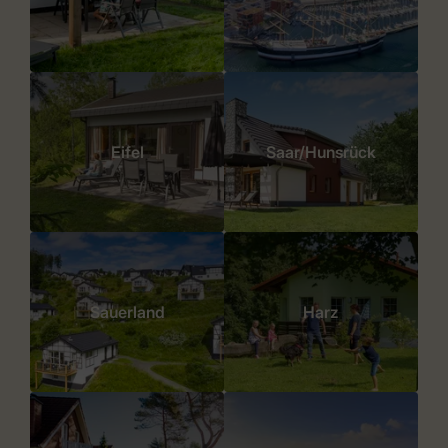
Eifel
Saar/Hunsrück
Sauerland
Harz