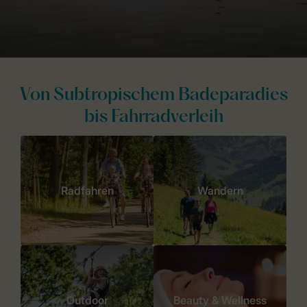
Von Subtropischem Badeparadies
bis Fahrradverleih
Radfahren
Wandern
Outdoor
Beauty & Wellness