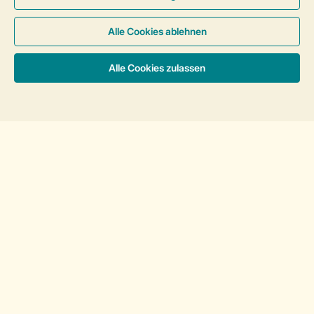
Service
Über Landal
Mehr Landal
Sortieren
Zahlungsmöglichkeiten
Haben Sie Fragen?
Schauen Sie sich die
häufig gestellten
Fragen
an oder kontaktieren Sie unser
Contact Center
.