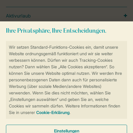
Aktivurlaub
Reisetipps und Themen
Inspiration
Lage
Spezielle Unterkünfte
Unterkünfte
Urlaub mit Kindern