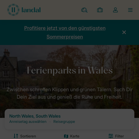
Ferienparks
Meine
Dropdown-
MEN
Buchungen
Menü
meines
Profitiere jetzt von den günstigsten
Kontos
Sommerpreisen
öffnen
Home
Destinationen: Dein Urlaubsziel mit Landal
Vereinigtes Köni