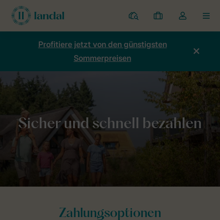
Ferienparks
Meine
Dropdown-
MEN
Buchungen
Menü
meines
Profitiere jetzt von den günstigsten
Kontos
Sommerpreisen
öffnen
Home
Allgemeines
Zahlungsmöglichkeiten
Zahlungsoptionen