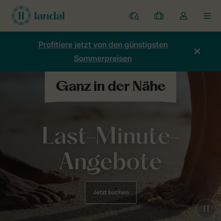
Ferienparks
Meine
Dropdown-
MEN
Buchungen
Menü
meines
Profitiere jetzt von den günstigsten
Kontos
Sommerpreisen
öffnen
Last-Minute-
Angebote
Jetzt buchen