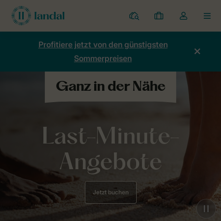
Ferienparks
Meine
Dropdown-
MEN
Buchungen
Menü
meines
Profitiere jetzt von den günstigsten
Kontos
Sommerpreisen
öffnen
Last-Minute-
Angebote
Jetzt buchen