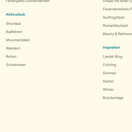
Ferienparks Großbritannien
Urlaub mit einer 
Feuerwerksfreie P
Aktivurlaub
Ausflugstipps
Skiurlaub
Romantikurlaub
Radfahren
Beauty & Wellnes
Mountainbiken
Inspiration
Wandern
Reiten
Landal-Blog
Schwimmen
Frühling
Sommer
Herbst
Winter
Brückentage