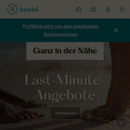
Ferienparks
Meine
Dropdown-
MEN
Buchungen
Menü
meines
Profitiere jetzt von den günstigsten
Kontos
Sommerpreisen
öffnen
Last-Minute-
Angebote
Jetzt buchen