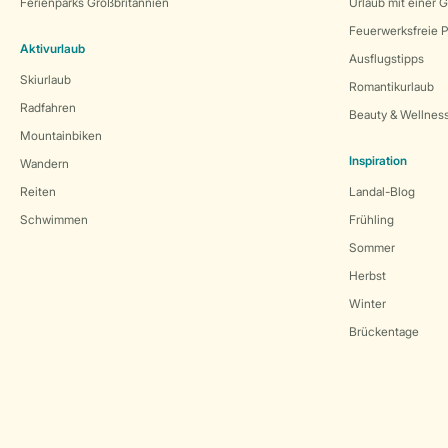
Ferienparks Großbritannien
Urlaub mit einer 
Feuerwerksfreie P
Aktivurlaub
Ausflugstipps
Skiurlaub
Romantikurlaub
Radfahren
Beauty & Wellnes
Mountainbiken
Inspiration
Wandern
Reiten
Landal-Blog
Schwimmen
Frühling
Sommer
Herbst
Winter
Brückentage