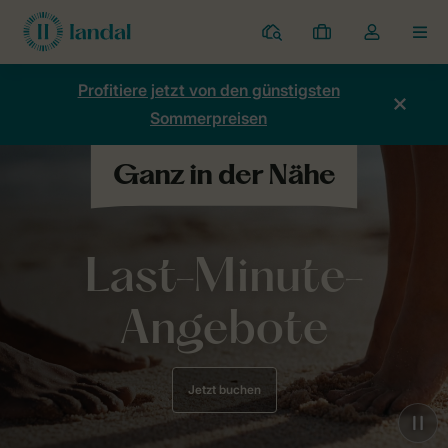
Ferienparks
Meine
Dropdown-
MEN
Buchungen
Menü
meines
Profitiere jetzt von den günstigsten
Kontos
Sommerpreisen
öffnen
Last-Minute-
Angebote
Jetzt buchen