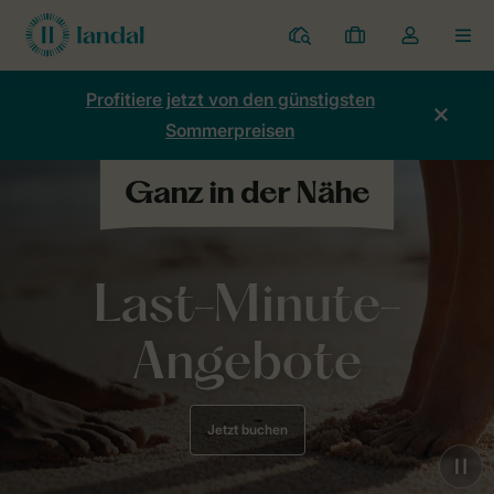
Ferienparks
Meine
Dropdown-
MEN
Buchungen
Menü
meines
Profitiere jetzt von den günstigsten
Kontos
Sommerpreisen
öffnen
Last-Minute-
Angebote
Jetzt buchen