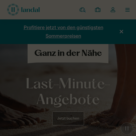
Ferienparks
Meine
Dropdown-
MEN
Buchungen
Menü
meines
Profitiere jetzt von den günstigsten
Kontos
Sommerpreisen
öffnen
Last-Minute-
Angebote
Jetzt buchen