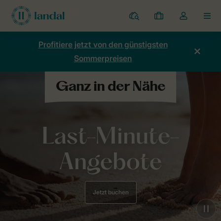
Ferienparks
Meine
Dropdown-
MEN
Buchungen
Menü
meines
Profitiere jetzt von den günstigsten
Kontos
Sommerpreisen
öffnen
Last-Minute-
Angebote
Jetzt buchen