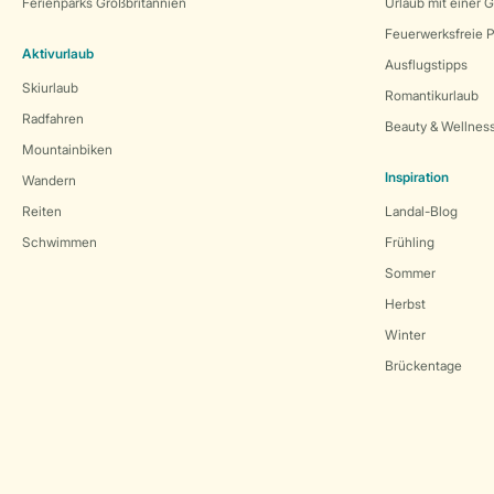
Ferienparks Großbritannien
Urlaub mit einer 
Feuerwerksfreie P
Aktivurlaub
Ausflugstipps
Skiurlaub
Romantikurlaub
Radfahren
Beauty & Wellnes
Mountainbiken
Inspiration
Wandern
Reiten
Landal-Blog
Schwimmen
Frühling
Sommer
Herbst
Winter
Brückentage