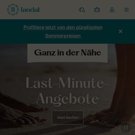
Ferienparks
Meine
Dropdown-
MEN
Buchungen
Menü
meines
Profitiere jetzt von den günstigsten
Kontos
Sommerpreisen
öffnen
Last-Minute-
Angebote
Jetzt buchen